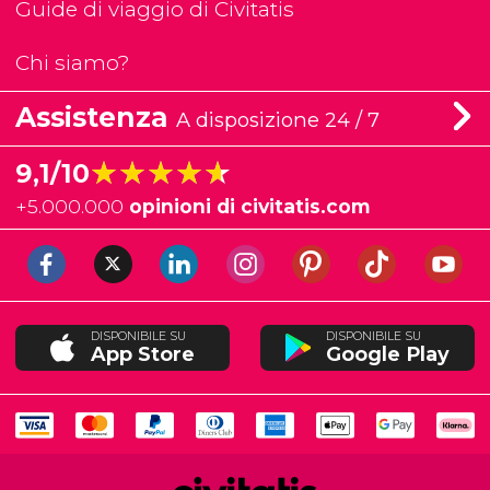
Guide di viaggio di Civitatis
Chi siamo?
Assistenza
A disposizione 24 / 7
★★★★★
★★★★★
9,1/10
+
5.000.000
opinioni di civitatis.com
DISPONIBILE SU
DISPONIBILE SU
App Store
Google Play