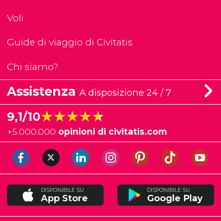
Voli
Guide di viaggio di Civitatis
Chi siamo?
Assistenza
A disposizione 24 / 7
★★★★★
★★★★★
9,1/10
+
5.000.000
opinioni di civitatis.com
DISPONIBILE SU
DISPONIBILE SU
App Store
Google Play